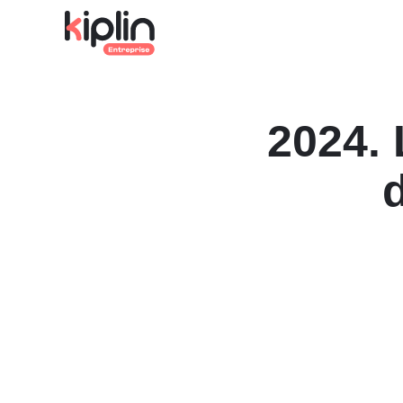
Cap sur Octobre Rose ! Le temps fort collectif & sol
Accueil
Le Blog du bien-être au travail
2024. 