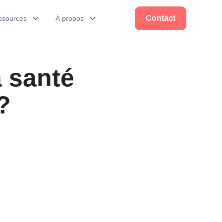
✕︎
Contact
ssources
À propos
a santé
?