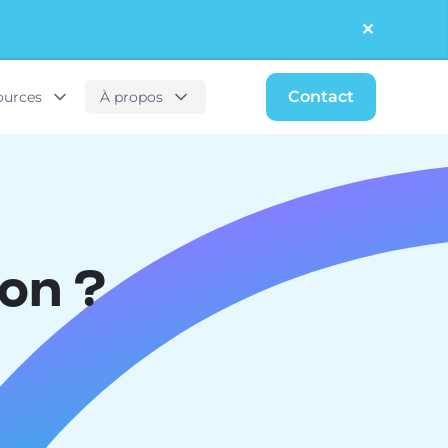
✕︎
Contact
ources
À propos
ion ?
!