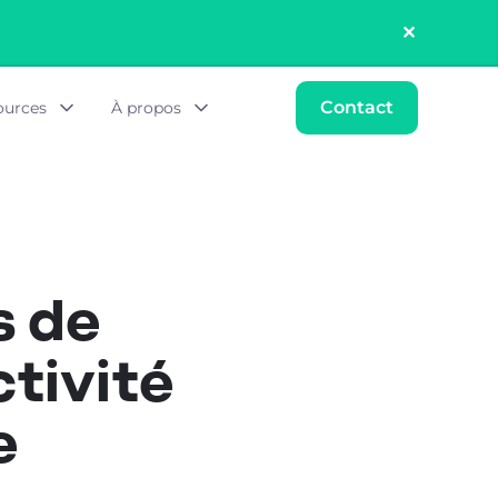
✕︎
Contact
ources
À propos
s de
ctivité
e