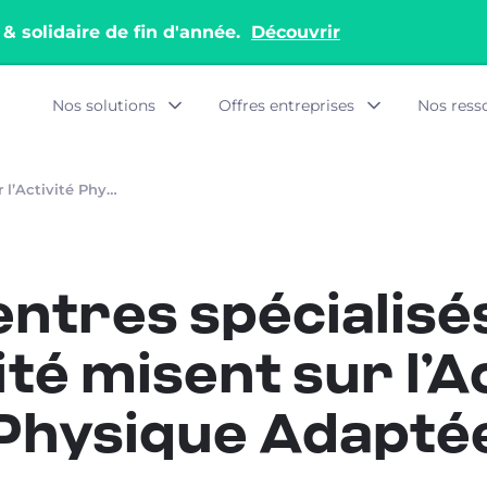
 & solidaire de fin d'année.
Découvrir
Nos solutions
Offres entreprises
Nos ress
3 centres spécialisés de l’obésité misent sur l’Activité Physique Adaptée
entres spécialisé
ité misent sur l’A
Physique Adapté