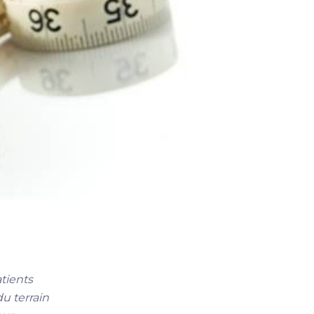
tients
du terrain