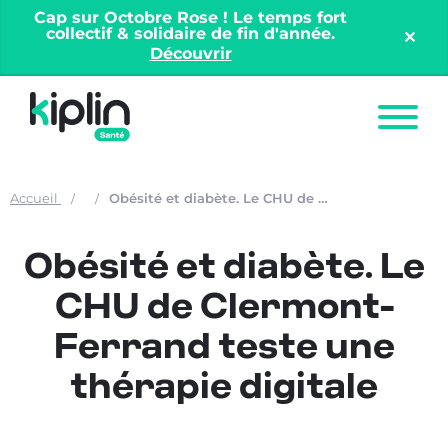
Cap sur Octobre Rose ! Le temps fort
collectif & solidaire de fin d'année.
✕︎
Découvrir
Nos solutions
Accueil
Obésité et diabète. Le CHU de Clermont-Ferrand teste une thérapie digitale
Offres entreprises
Nos ressources
Obésité et diabète. Le
CHU de Clermont-
À propos
Ferrand teste une
thérapie digitale
Contact