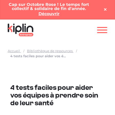
Cap sur Octobre Rose ! Le temps fort
collectif & solidaire de fin d'année.
✕︎
Découvrir
Nos solutions
Accueil
Bibliothèque de ressources
Offres entreprises
4 tests faciles pour aider vos équipes à prendre soin de leur santé
Nos ressources
À propos
4 tests faciles pour aider
vos équipes à prendre soin
Contact
de leur santé