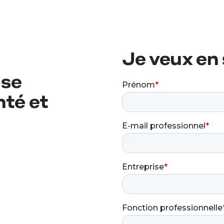
Je veux en 
ise
nté et