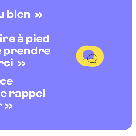
u bien »
ire à pied
de prendre
rci »
nce
de rappel
r »