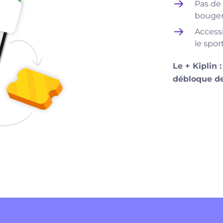
Pas de 
bouger
Accessi
le spor
Le + Kiplin 
débloque d