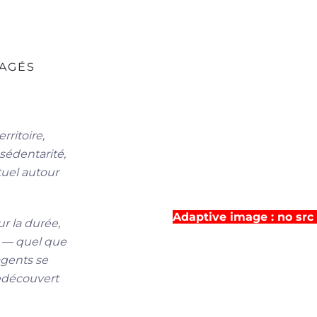
GAGÉS
rritoire,
 sédentarité,
uel autour
Adaptive image : no src
r la durée,
s — quel que
agents se
redécouvert