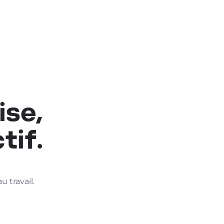
ise,
tif.
 travail.