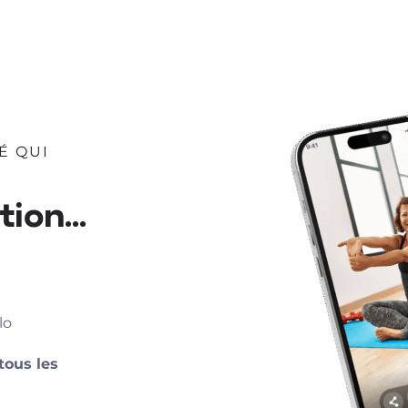
É QUI
ion...
lo
tous les