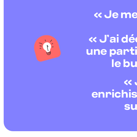
« Je me
« J’ai dé
une parti
le b
« 
enrichis
su