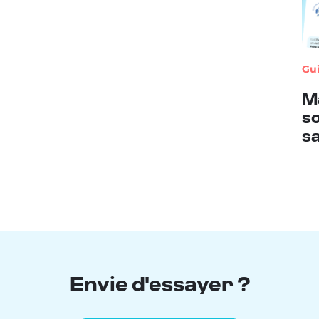
Gu
Ma
so
sa
Envie d'essayer ?