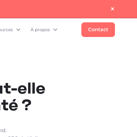
✕︎
Contact
ources
À propos
t-elle
té ?
rd.