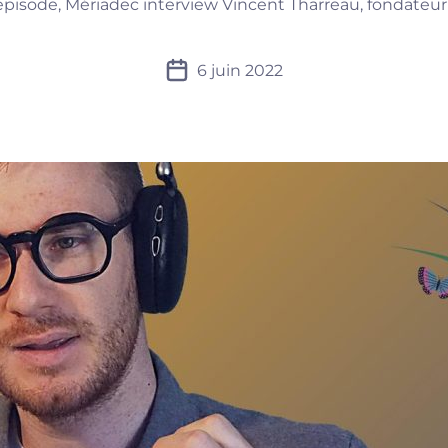
isode, Mériadec interview Vincent Tharreau, fondateur 
6 juin 2022