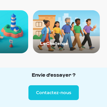
wizz
La Course
Envie d'essayer ?
Contactez-nous