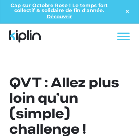
Cap sur Octobre Rose ! Le temps fort
collectif & solidaire de fin d'année.
✕︎
Découvrir
Nos solutions
Offres entreprises
Nos ressources
QVT : Allez plus
À propos
loin qu’un
(simple)
Contact
challenge !