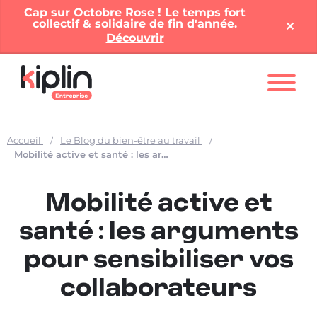
Cap sur Octobre Rose ! Le temps fort
collectif & solidaire de fin d'année.
✕︎
Découvrir
Nos solutions
Accueil
Le Blog du bien-être au travail
Offres entreprises
Mobilité active et santé : les arguments pour sensibiliser vos collaborateurs
Nos ressources
Mobilité active et
À propos
santé : les arguments
pour sensibiliser vos
Contact
collaborateurs