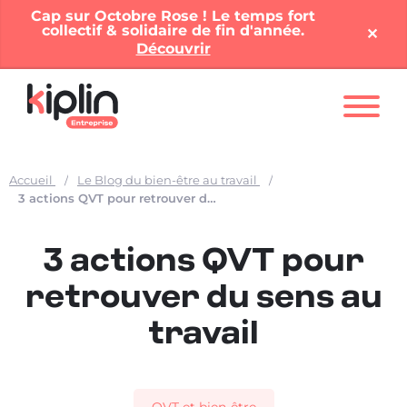
Cap sur Octobre Rose ! Le temps fort
collectif & solidaire de fin d'année.
✕︎
Découvrir
Nos solutions
Accueil
Le Blog du bien-être au travail
Offres entreprises
3 actions QVT pour retrouver du sens au travail
Nos ressources
3 actions QVT pour
À propos
retrouver du sens au
travail
Contact